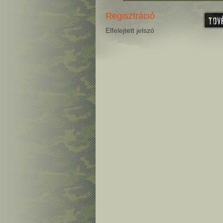
Regisztráció
Elfelejtett jelszó