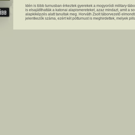
Idén is több turnusban érkeztek gyerekek a mogyoródi military-tábor
is elsajátíthatták a katonai alapismereteket, azaz mindazt, amit a
alapkiképzés alatt tanultak meg. Horváth Zsolt táborvezető elmond
jelentkezők száma, ezért két pótturnust is meghirdettek, melyek pill