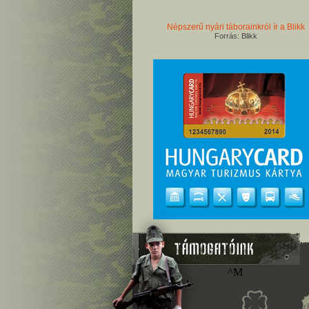
Népszerű nyári táborainkról ír a Blikk
Forrás: Blikk
^M