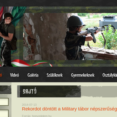
2014-07-13
Rekordot döntött a Military tábor népszerűség
Forrás: honvedelem.hu