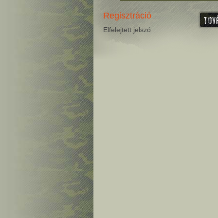
Regisztráció
Elfelejtett jelszó