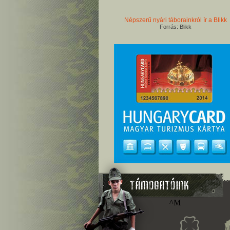
Népszerű nyári táborainkról ír a Blikk
Forrás: Blikk
^M